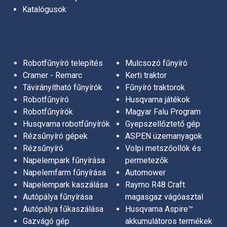
Katalógusok
Sövénynyírók
Husqvarna magasnyomású mosók
Erdészeti tisztítófűrészek
Robotfűnyíró telepítés
Mulcsozó fűnyíró
Cramer - Remarc
Kerti traktor
Magassági ágvágók
Távirányítható fűnyírók
Fűnyíró traktorok
Arborista szerszámok
Robotfűnyíró
Husqvarna játékok
AS-MOTOR Katalógus 2025 (angol)
Robotfűnyírók
Magyar Falu Program
Portable Winch csörlők
Husqvarna robotfűnyírók
Gyepszellőztető gép
Rézsűnyíró gépek
ASPEN üzemanyagok
Lombfúvók
Rézsűnyíró
Volpi metszőollók és
Napelempark fűnyírása
permetezők
Kultivátorok, kerti kapák
Napelemfarm fűnyírása
Automower
Talajlazítók és gyepszellőztetők
Napelempark kaszálása
Raymo R48 Craft
Autópálya fűnyírása
magasgaz vágóasztal
Husqvarna gyepszellőztetők
Autópálya fűkaszálása
Husqvarna Aspire™
Gazvágó gép
akkumulátoros termékek
Ariens hómarók