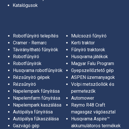
Katalógusok
Sövénynyírók
Husqvarna magasnyomású mosók
Erdészeti tisztítófűrészek
Robotfűnyíró telepítés
Mulcsozó fűnyíró
Cramer - Remarc
Kerti traktor
Magassági ágvágók
Távirányítható fűnyírók
Fűnyíró traktorok
Arborista szerszámok
Robotfűnyíró
Husqvarna játékok
AS-MOTOR Katalógus 2025 (angol)
Robotfűnyírók
Magyar Falu Program
Portable Winch csörlők
Husqvarna robotfűnyírók
Gyepszellőztető gép
Rézsűnyíró gépek
ASPEN üzemanyagok
Lombfúvók
Rézsűnyíró
Volpi metszőollók és
Napelempark fűnyírása
permetezők
Kultivátorok, kerti kapák
Napelemfarm fűnyírása
Automower
Talajlazítók és gyepszellőztetők
Napelempark kaszálása
Raymo R48 Craft
Autópálya fűnyírása
magasgaz vágóasztal
Husqvarna gyepszellőztetők
Autópálya fűkaszálása
Husqvarna Aspire™
Gazvágó gép
akkumulátoros termékek
Ariens hómarók