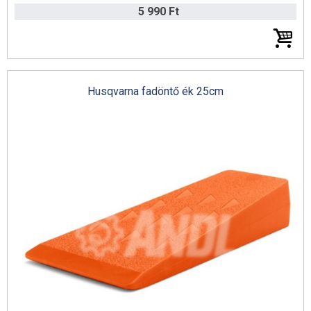
5 990 Ft
Husqvarna fadöntő ék 25cm