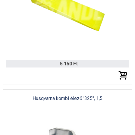
Husqvarna talajtömörítő gép katalógus
5 150 Ft
Husqvarna kombi élező '325", 1,5
Husqvarna építőipari gép katalógus