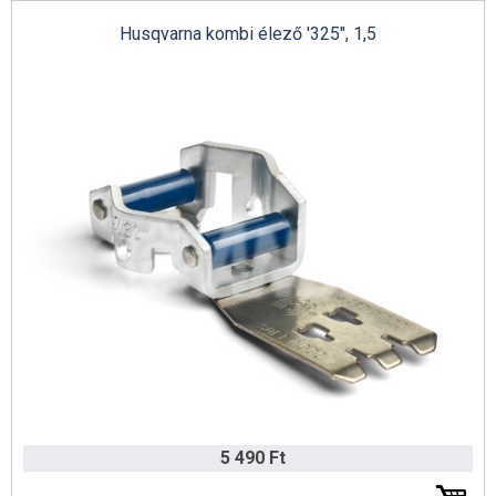
Husqvarna kombi élező '325", 1,5
5 490 Ft