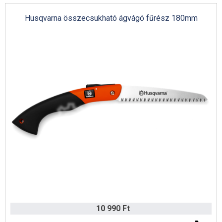
Husqvarna összecsukható ágvágó fűrész 180mm
10 990 Ft