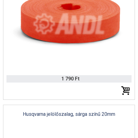
Sövénynyírók
Husqvarna magasnyomású mosók
Erdészeti tisztítófűrészek
Magassági ágvágók
Arborista szerszámok
AS-MOTOR Katalógus 2025 (angol)
Portable Winch csörlők
1 790 Ft
Lombfúvók
Kultivátorok, kerti kapák
Talajlazítók és gyepszellőztetők
Husqvarna jelölőszalag, sárga színű 20mm
Husqvarna gyepszellőztetők
Ariens hómarók