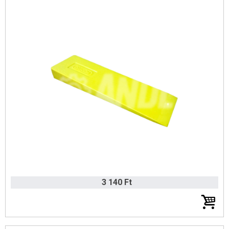
Gardena öntözőrendszer
Szivattyúk
Husqvarna Őszi Katalógus 2025
Tömlők, tömlődobok
Esőztetők
Permetezők
Benzines szivattyúk
Erdészeti szerszámok
Vezetőlemezek, láncok, élezők
Husqvarna őszi akciós katalógus 2024
Husqvarna áramfejlesztők
3 140 Ft
Metszőollók, ágvágók
Kerti szerszámok