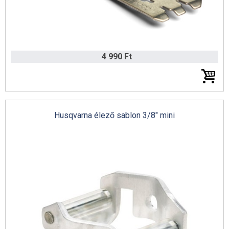
4 990 Ft
Volpi metszőolló katalógus 2022
Husqvarna élező sablon 3/8" mini
Tielbürger katalógus 2021/22 (német)