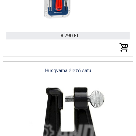
8 790 Ft
Husqvarna élező satu