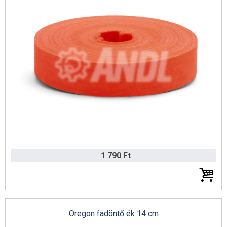
Ariens Katalógus 2025 (angol)
Hómarók
Traktor és Rider tartozékok
Husqvarna traktor és fűnyíró kések
Gardena fűnyíró kések
Kenőanyagok, kannák, karbantartás
Erdészeti kiegészítők
SABO termékkatalógus 2025
Fűkasza damilok
1 790 Ft
Gyepápolás
Gardena sövénynyírók
Gardena Smart rendszer
Oregon fadöntő ék 14 cm
Locsolók, csatlakozók