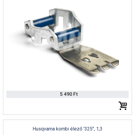
5 490 Ft
Husqvarna kombi élező '325", 1,3