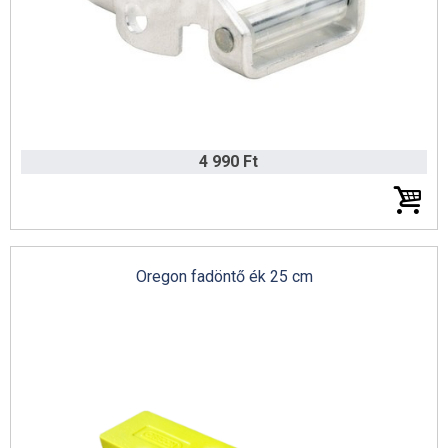
AS-Motor katalógus 2022 (német)
4 990 Ft
Oregon fadöntő ék 25 cm
Husqvarna professzionális gyepgondozás katalógus