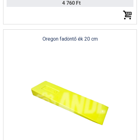
4 760 Ft
Portable Winch csörlő katalógus (angol)
Oregon fadöntő ék 20 cm
Husqvarna teljes katalógus 2022 (angol)