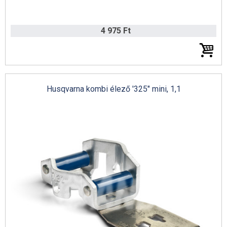
4 975 Ft
Husqvarna Automower és akkus katalógus 2022 (angol)
Husqvarna kombi élező '325" mini, 1,1
Remarc katalógus 2022 (német)