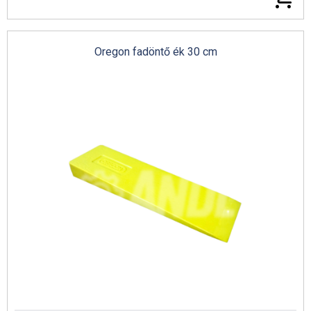
Betonsimítók és vibrogerendák
Előre és hátra haladó lapvibrátorok
Oregon fadöntő ék 30 cm
Husqvarna döngölőbékák
Husqvarna előre haladó lapvibrátorok
Husqvarna elektromos tűvibrátorok
AS-Motor katalógus 2024 (angol)
Husqvarna porelszívók
Vágótárcsák kézi darabolókhoz
Vágótárcsák aljzatvágókhoz
Vágótárcsák sarokcsiszolókhoz