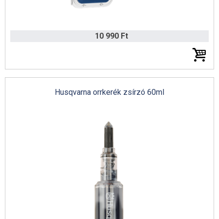
10 990 Ft
Husqvarna orrkerék zsírzó 60ml