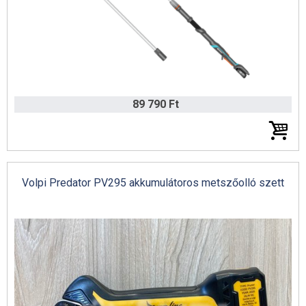
Volpi metszőolló katalógus 2022
89 790 Ft
Volpi Predator PV295 akkumulátoros metszőolló szett
Tielbürger katalógus 2021/22 (német)