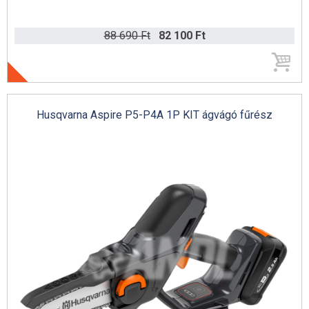
Portable Winch csörlő katalógus (angol)
88 690 Ft
82 100 Ft
7%
Husqvarna Aspire P5-P4A 1P KIT ágvágó fűrész
Husqvarna teljes katalógus 2022 (angol)