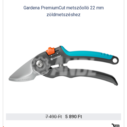
Gardena PremiumCut metszőolló 22 mm
zöldmetszéshez
7 490 Ft
5 890 Ft