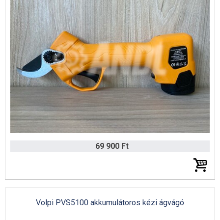
Sövénynyírók
Husqvarna magasnyomású mosók
Erdészeti tisztítófűrészek
Magassági ágvágók
Arborista szerszámok
AS-MOTOR Katalógus 2025 (angol)
Portable Winch csörlők
Lombfúvók
69 900 Ft
Kultivátorok, kerti kapák
Talajlazítók és gyepszellőztetők
Husqvarna gyepszellőztetők
Volpi PVS5100 akkumulátoros kézi ágvágó
Ariens hómarók