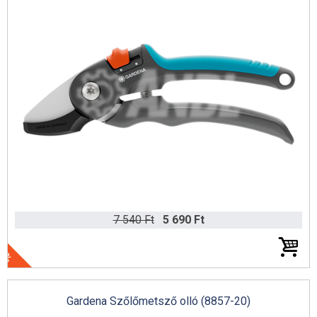
7 540 Ft
5 690 Ft
25%
Gardena Szőlőmetsző olló (8857-20)