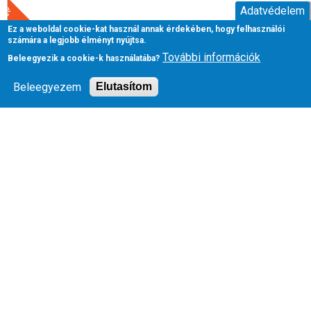
21%
Adatvédelem
Ez a weboldal cookie-kat használ annak érdekében, hogy felhasználói
számára a legjobb élményt nyújtsa.
Gardena SchnippSchnapp olló (8704-20)
További információk
Beleegyezik a cookie-k használatába?
Beleegyezem
Elutasítom