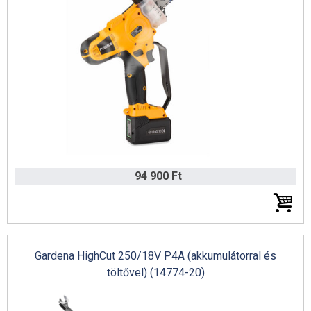
Husqvarna talajtömörítő gép katalógus
94 900 Ft
Gardena HighCut 250/18V P4A (akkumulátorral és
Husqvarna építőipari gép katalógus
töltővel) (14774-20)