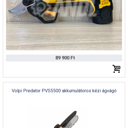
AS-Motor katalógus 2022 (német)
89 900 Ft
Volpi Predator PVS5500 akkumulátoros kézi ágvágó
Husqvarna professzionális gyepgondozás katalógus