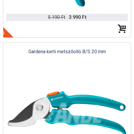
5 190 Ft
3 990 Ft
23%
Gardena kerti metszőolló B/S 20 mm