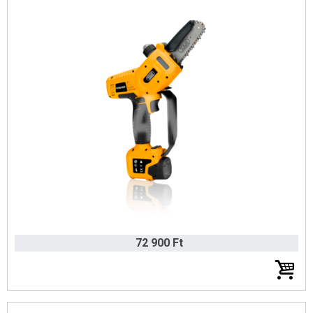
Ariens Katalógus 2025 (angol)
Hómarók
Traktor és Rider tartozékok
Husqvarna traktor és fűnyíró kések
Gardena fűnyíró kések
Kenőanyagok, kannák, karbantartás
Erdészeti kiegészítők
SABO termékkatalógus 2025
Fűkasza damilok
Gyepápolás
72 900 Ft
Gardena sövénynyírók
Gardena Smart rendszer
Locsolók, csatlakozók