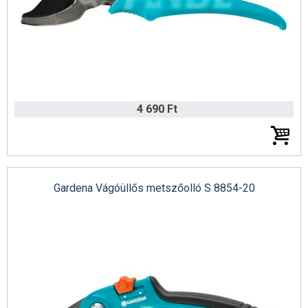
4 690 Ft
Gardena Vágóüllős metszőolló S 8854-20