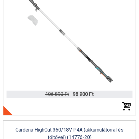
106 890 Ft
98 900 Ft
7%
Gardena HighCut 360/18V P4A (akkumulátorral és
töltővel) (14776-20)