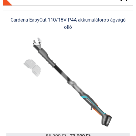
Védőruházat
Gardena EasyCut 110/18V P4A akkumulátoros ágvágó
Ajándéktárgyak
olló
Gardena City Gardening
Magyar Falu 2024
Védősisakok
Husqvarna Xplorer ruházat
Építőipari gép akció
Kézi gyorsdarabolók
Husqvarna aljzatvágók
Husqvarna duplex hengerek
Padlócsiszolók
Ariens katalógus 2024 (angol)
Husqvarna asztali vizesvágók