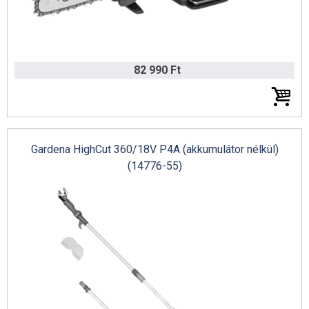
Husqvarna Automower és akkus katalógus 2022 (angol)
82 990 Ft
Gardena HighCut 360/18V P4A (akkumulátor nélkül)
(14776-55)
Remarc katalógus 2022 (német)